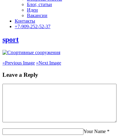
Блог, статьи
Идеи
Вакансии
Контакты
+7-909-252-52-37
sport
«
Previous Image
»
Next Image
Leave a Reply
Your Name
*