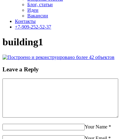
Блог, статьи
Идеи
Вакансии
Контакты
+7-909-252-52-37
building1
Leave a Reply
Your Name
*
Your Email
*