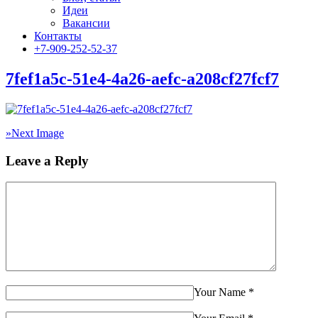
Идеи
Вакансии
Контакты
+7-909-252-52-37
7fef1a5c-51e4-4a26-aefc-a208cf27fcf7
»
Next Image
Leave a Reply
Your Name
*