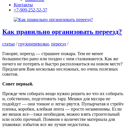
Контакты
+7-909-252-52-37
Как правильно организовать переезд?
статьи
/
грузоперевозки
,
переезд
/
Говорят
,
переезд
—
страшнее
пожара
.
Тем
не
менее
большинство
рано
или
поздно
с
ним
сталкиваются
.
Как
же
ничего
не
потерять
и
быстро
расположиться
на
новом
месте
?
Предлагаем
Вам
несколько
несложных
,
но
очень
полезных
советов
.
Совет
первый
.
Прежде
чем
собирать
вещи
нужно
решить
во
что
их
собирать
и
,
собственно
,
подготовить
тару
.
Мешки
для
мусора
не
подойдут
—
они
тонкие
и
легко
рвутся
.
Пупырчатая
и
стрейч
пленка
,
коробки
,
клейкая
лента
—
просто
незаменимы
.
Если
же
мешок
все
—
таки
необходим
,
можно
взять
строительный
или
особо
прочный
.
Помним
о
количестве
материала
для
упаковки
:
избыток
все
же
лучше
недостатка
.