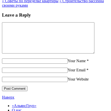
«
Советы по переделке квартиры
»
Строительство бассейна
своими руками
Leave a Reply
Your Name
*
Your Email
*
Your Website
Наверх
«АльянсГруп»
О нас