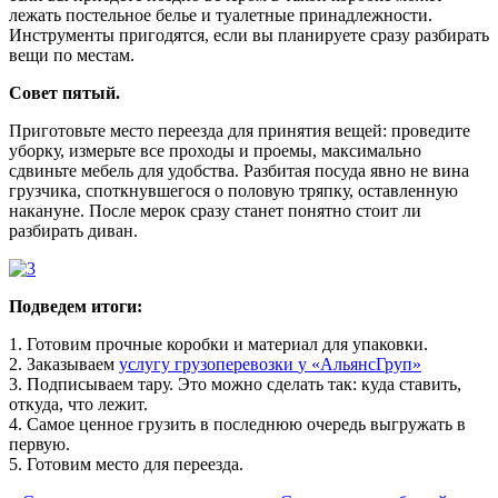
лежать
постельное
белье
и
туалетные
принадлежности
.
Инструменты
пригодятся
,
если
вы
планируете
сразу
разбирать
вещи
по
местам
.
Совет
пятый
.
Приготовьте
место
переезда
для
принятия
вещей
:
проведите
уборку
,
измерьте
все
проходы
и
проемы
,
максимально
сдвиньте
мебель
для
удобства
.
Разбитая
посуда
явно
не
вина
грузчика
,
споткнувшегося
о
половую
тряпку
,
оставленную
накануне
.
После
мерок
сразу
станет
понятно
стоит
ли
разбирать
диван
.
Подведем
итоги
:
1
.
Готовим
прочные
коробки
и
материал
для
упаковки
.
2
.
Заказываем
услугу
грузоперевозки
у
«
АльянсГруп»
3
.
Подписываем
тару
.
Это
можно
сделать
так
:
куда
ставить
,
откуда
,
что
лежит
.
4
.
Самое
ценное
грузить
в
последнюю
очередь
выгружать
в
первую
.
5
.
Готовим
место
для
переезда
.