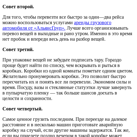
Совет
второй
.
Для
того
,
чтобы
перевезти
все
быстро
за
один
—
два
рейса
можно
воспользоваться
услугами
аренды грузового
автомобиля
от
«
АльянсГруп»
.
Лучше
всего
организовывать
перевоз
вещей
в
выходные
и
рано
утром
.
Именно
в
это
время
нет
пробок
и
впереди
весь
день
на
разбор
вещей
.
Совет
третий
.
При
упаковке
вещей
не
забудьте
подписать
тару
.
Гораздо
проще
будет
найти
по
списку
,
чем
вскрывать
и
рыться
в
коробках
.
Коробки
из
одной
комнаты
пометьте
одним
цветом
.
Желательно
пронумеровать
коробки
.
Это
позволит
быстро
пересчитать
их
и
понять
все
ли
перевезли
.
Экономим
силы
и
время
.
Посуду
,
вазы
и
стеклянные
статуэтки
лучше
завернуть
в
пупырчатую
пленку
—
так
больше
шансов
доехать
в
целости
и
сохранности
.
Совет
четвертый
.
Самое
ценное
грузить
последним
.
При
переезде
на
далекое
расстояние
и
в
несколько
машин
приготовьте
аварийную
коробку
на
случай
,
если
другие
машины
задержатся
.
Так
же
,
если
вы
приедете
поздно
вечером
в
такой
коробке
может