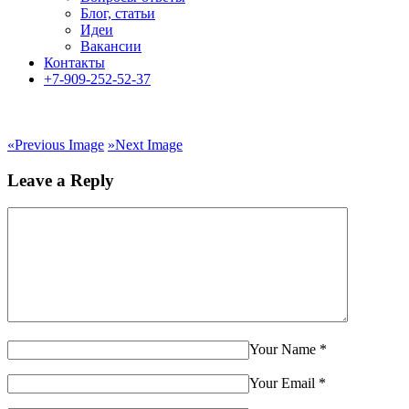
Блог, статьи
Идеи
Вакансии
Контакты
+7-909-252-52-37
«
Previous Image
»
Next Image
Leave a Reply
Your Name
*
Your Email
*