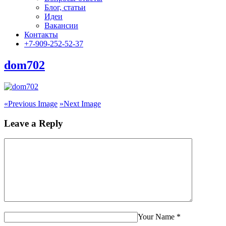
Блог, статьи
Идеи
Вакансии
Контакты
+7-909-252-52-37
dom702
«
Previous Image
»
Next Image
Leave a Reply
Your Name
*