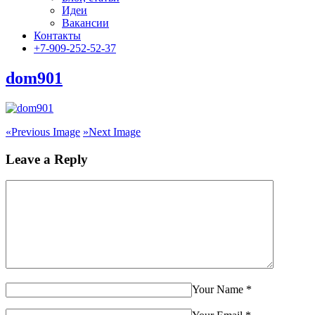
Идеи
Вакансии
Контакты
+7-909-252-52-37
dom901
«
Previous Image
»
Next Image
Leave a Reply
Your Name
*