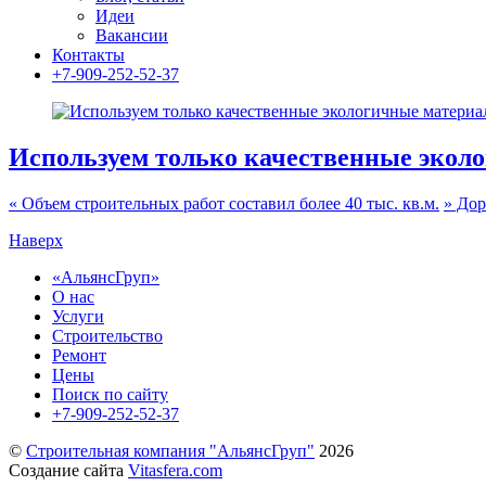
Идеи
Вакансии
Контакты
+7-909-252-52-37
Используем только качественные экол
«
Объем строительных работ составил более 40 тыс. кв.м.
»
Дор
Наверх
«АльянсГруп»
О нас
Услуги
Строительство
Ремонт
Цены
Поиск по сайту
+7-909-252-52-37
©
Строительная компания "АльянсГруп"
2026
Создание сайта
Vitasfera.com