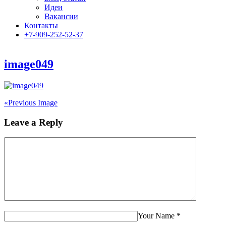
Идеи
Вакансии
Контакты
+7-909-252-52-37
image049
«
Previous Image
Leave a Reply
Your Name
*