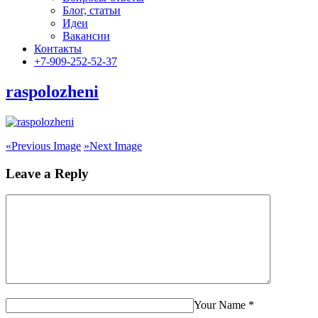
Блог, статьи
Идеи
Вакансии
Контакты
+7-909-252-52-37
raspolozheni
«
Previous Image
»
Next Image
Leave a Reply
Your Name
*