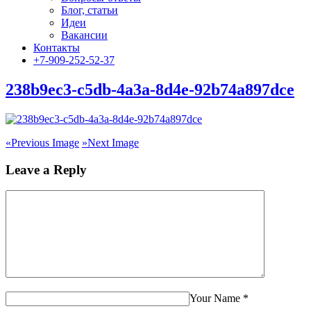
Блог, статьи
Идеи
Вакансии
Контакты
+7-909-252-52-37
238b9ec3-c5db-4a3a-8d4e-92b74a897dce
«
Previous Image
»
Next Image
Leave a Reply
Your Name
*