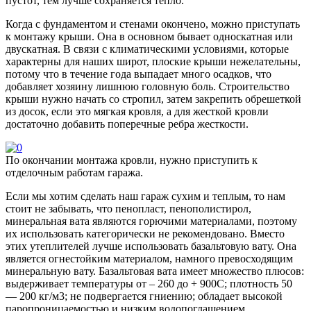
пустот, тем лучше сохраняется тепло.
Когда с фундаментом и стенами окончено, можно приступать
к монтажу крыши. Она в основном бывает односкатная или
двускатная. В связи с климатическими условиями, которые
характерны для наших широт, плоские крыши нежелательны,
потому что в течение года выпадает много осадков, что
добавляет хозяину лишнюю головную боль. Строительство
крыши нужно начать со стропил, затем закрепить обрешеткой
из досок, если это мягкая кровля, а для жесткой кровли
достаточно добавить поперечные ребра жесткости.
По окончании монтажа кровли, нужно приступить к
отделочным работам гаража.
Если мы хотим сделать наш гараж сухим и теплым, то нам
стоит не забывать, что пенопласт, пенополистирол,
минеральная вата являются горючими материалами, поэтому
их использовать категорически не рекомендовано. Вместо
этих утеплителей лучше использовать базальтовую вату. Она
является огнестойким материалом, намного превосходящим
минеральную вату. Базальтовая вата имеет множество плюсов:
выдерживает температуры от – 260 до + 900С; плотность 50
— 200 кг/м3; не подвергается гниению; обладает высокой
паропроницаемостью и низким водопоглащением.