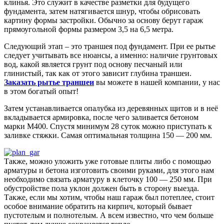
клинья. Это служит в качестве разметки для будущего
фундамента, затем натягивается шнур, чтобы обрисовать
картину формы застройки. Обычно за основу берут гараж
прямоугольной формы размером 3,5 на 6,5 метра.
Следующий этап – это траншея под фундамент. При ее рытье
следует учитывать все нюансы, а именно: наличие грунтовых
вод, какой является грунт под основу песчаный или
глинистый, так как от этого зависит глубина траншеи.
Заказать рытье траншеи
вы можете в нашей компании, у нас
в этом богатый опыт!
Затем устанавливается опалубка из деревянных щитов и в неё
вкладывается армировка, после чего заливается бетоном
марки М400. Спустя минимум 28 суток можно приступать к
заливке стяжки. Самая оптимальная толщина 150 — 200 мм.
Также, можно уложить уже готовые плиты либо с помощью
арматуры и бетона изготовить своими руками, для этого нам
необходимо связать арматуру в клеточку 100 — 250 мм. При
обустройстве пола уклон должен быть в сторону выезда.
Также, если мы хотим, чтобы наш гараж был потеплее, стоит
особое внимание обратить на кирпич, который бывает
пустотелым и полнотелым. А всем известно, что чем больше