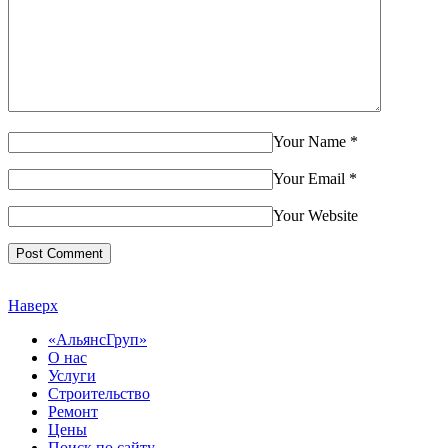
Your Name
*
Your Email
*
Your Website
Наверх
«АльянсГруп»
О нас
Услуги
Строительство
Ремонт
Цены
Поиск по сайту