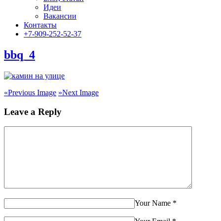
Идеи
Вакансии
Контакты
+7-909-252-52-37
bbq_4
«
Previous Image
»
Next Image
Leave a Reply
Your Name
*