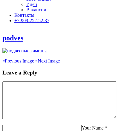
Идеи
Вакансии
Контакты
+7-909-252-52-37
podves
«
Previous Image
»
Next Image
Leave a Reply
Your Name
*