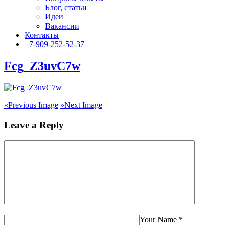
Блог, статьи
Идеи
Вакансии
Контакты
+7-909-252-52-37
Fcg_Z3uvC7w
«
Previous Image
»
Next Image
Leave a Reply
Your Name
*