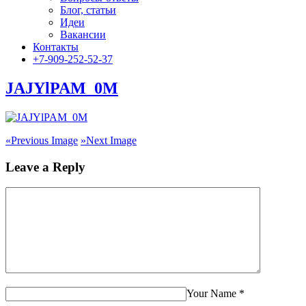
Блог, статьи
Идеи
Вакансии
Контакты
+7-909-252-52-37
JAJYlPAM_0M
«
Previous Image
»
Next Image
Leave a Reply
Your Name
*